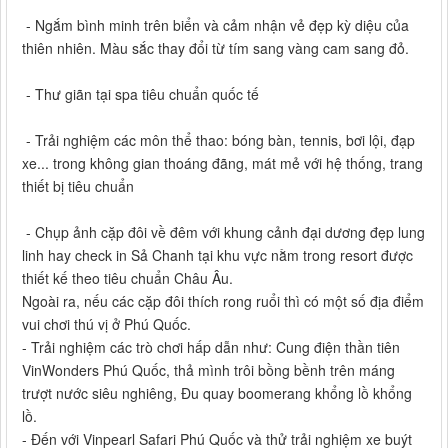
- Ngắm bình minh trên biển và cảm nhận vẻ đẹp kỳ diệu của
thiên nhiên. Màu sắc thay đổi từ tím sang vàng cam sang đỏ.
- Thư giãn tại spa tiêu chuẩn quốc tế
- Trải nghiệm các môn thể thao: bóng bàn, tennis, bơi lội, đạp
xe... trong không gian thoáng đãng, mát mẻ với hệ thống, trang
thiết bị tiêu chuẩn
- Chụp ảnh cặp đôi về đêm với khung cảnh đại dương đẹp lung
linh hay check in Sả Chanh tại khu vực nằm trong resort được
thiết kế theo tiêu chuẩn Châu Âu.
Ngoài ra, nếu các cặp đôi thích rong ruổi thì có một số địa điểm
vui chơi thú vị ở Phú Quốc.
- Trải nghiệm các trò chơi hấp dẫn như: Cung điện thần tiên
VinWonders Phú Quốc, thả mình trôi bồng bềnh trên máng
trượt nước siêu nghiêng, Đu quay boomerang khổng lồ khổng
lồ.
- Đến với Vinpearl Safari Phú Quốc và thử trải nghiệm xe buýt