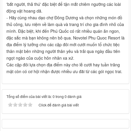
'bắt người, thả thú' đặc biệt để tận mắt chiêm ngưỡng các loài
động vật hoang dã.
- Hãy cùng nhau dạo chợ Đông Dương và chọn những món đồ
thủ công, lưu niệm về làm quà và trang trí cho gia đình nhỏ của
mình. Đặc biệt, khi đến Phú Quốc có rất nhiều quán ăn ngon,
đặc sắc mà bạn không nên bỏ qua. Novotel Phu Quoc Resort là
địa điểm lý tưởng cho các cặp đôi mới cưới muốn tổ chức tiệc
thân mật bên những người thân yêu và trải qua ngày đầu tiên
ngọt ngào của cuộc hôn nhân xa xứ.
Các cặp đôi lựa chọn địa điểm này cho lễ cưới hay tuần trăng
mật còn có cơ hội nhận được nhiều ưu đãi từ các gói ngọc trai.
Tổng số điểm của bài viết là: 0 trong 0 đánh giá
Click để đánh giá bài viết