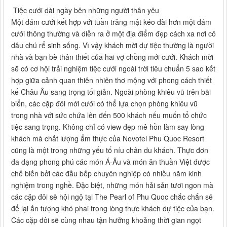
Tiệc cưới dài ngày bên những người thân yêu
Một đám cưới kết hợp với tuần trăng mật kéo dài hơn một đám
cưới thông thường và diễn ra ở một địa điểm đẹp cách xa nơi cô
dâu chú rể sinh sống. Vì vậy khách mời dự tiệc thường là người
nhà và bạn bè thân thiết của hai vợ chồng mới cưới. Khách mời
sẽ có cơ hội trải nghiệm tiệc cưới ngoài trời tiêu chuẩn 5 sao kết
hợp giữa cảnh quan thiên nhiên thơ mộng với phong cách thiết
kế Châu Âu sang trọng tối giản. Ngoài phòng khiêu vũ trên bãi
biển, các cặp đôi mới cưới có thể lựa chọn phòng khiêu vũ
trong nhà với sức chứa lên đến 500 khách nếu muốn tổ chức
tiệc sang trọng. Không chỉ có view đẹp mê hồn làm say lòng
khách mà chất lượng ẩm thực của Novotel Phu Quoc Resort
cũng là một trong những yếu tố níu chân du khách. Thực đơn
đa dạng phong phú các món Á-Âu và món ăn thuần Việt được
chế biến bởi các đầu bếp chuyên nghiệp có nhiều năm kinh
nghiệm trong nghề. Đặc biệt, những món hải sản tươi ngon mà
các cặp đôi sẽ hội ngộ tại The Pearl of Phu Quoc chắc chắn sẽ
để lại ấn tượng khó phai trong lòng thực khách dự tiệc của bạn.
Các cặp đôi sẽ cùng nhau tận hưởng khoảng thời gian ngọt