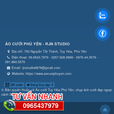
ÁO CƯỚI PHÚ YÊN - RJN STUDIO
Địa chỉ:
750 Nguyễn Tất Thành, Tuy Hòa, Phú Yên
Điện thoại:
09.6543.7979 - 0257.628.9999 - 0976.44.3579 -
091.884.5579
Email:
rjnstudio6879@gmail.com
Website:
https://www.aocuoiphuyen.com
QR-code
Đang truy cập: 4
© Bản quyền thuộc về
Áo cưới Tuy Hòa Phú Yên, chụp ảnh cưới đẹp ngoại
cảnh Số1 RJN RIN Studio
0965437979