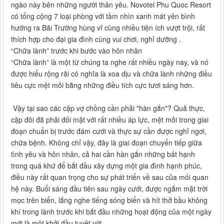
ngào này bên những người thân yêu. Novotel Phu Quoc Resort
có tổng cộng 7 loại phòng với tầm nhìn xanh mát yên bình
hướng ra Bãi Trường hùng vĩ cùng nhiều tiện ích vượt trội, rất
thích hợp cho đại gia đình cùng vui chơi, nghỉ dưỡng .
“Chữa lành” trước khi bước vào hôn nhân
“Chữa lành” là một từ chúng ta nghe rất nhiều ngày nay, và nó
được hiểu rộng rãi có nghĩa là xoa dịu và chữa lành những điều
tiêu cực mệt mỏi bằng những điều tích cực tươi sáng hơn.
Vậy tại sao các cặp vợ chồng cần phải "hàn gắn"? Quả thực,
cặp đôi đã phải đối mặt với rất nhiều áp lực, mệt mỏi trong giai
đoạn chuẩn bị trước đám cưới và thực sự cần được nghỉ ngơi,
chữa bệnh. Không chỉ vậy, đây là giai đoạn chuyển tiếp giữa
tình yêu và hôn nhân, cả hai cần hàn gắn những bất hạnh
trong quá khứ để bắt đầu xây dựng một gia đình hạnh phúc,
điều này rất quan trọng cho sự phát triển về sau của mối quan
hệ này. Buổi sáng đầu tiên sau ngày cưới, được ngắm mặt trời
mọc trên biển, lắng nghe tiếng sóng biển và hít thở bầu không
khí trong lành trước khi bắt đầu những hoạt động của một ngày
mới là một khởi đầu tuyệt vời.