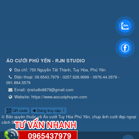
ÁO CƯỚI PHÚ YÊN - RJN STUDIO
Địa chỉ:
750 Nguyễn Tất Thành, Tuy Hòa, Phú Yên
Điện thoại:
09.6543.7979 - 0257.628.9999 - 0976.44.3579 -
091.884.5579
Email:
rjnstudio6879@gmail.com
Website:
https://www.aocuoiphuyen.com
QR-code
Đang truy cập: 1
© Bản quyền thuộc về
Áo cưới Tuy Hòa Phú Yên, chụp ảnh cưới đẹp ngoại
cảnh Số1 RJN RIN Studio
0965437979