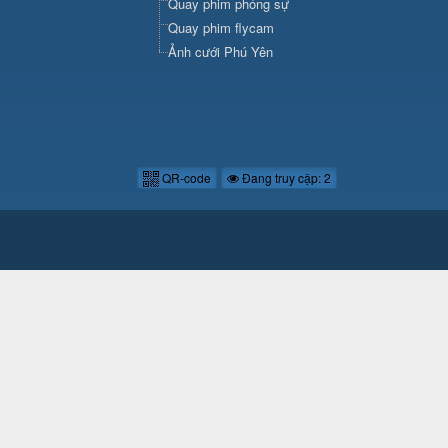
Quay phim phóng sự
Quay phim flycam
Ảnh cưới Phú Yên
QR-code
Đang truy cập: 2