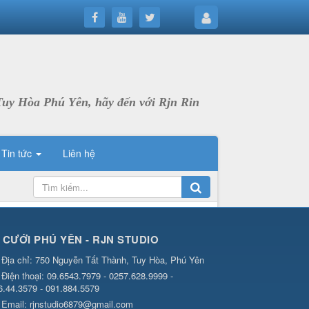
Tuy Hòa Phú Yên, hãy đến với Rjn Rin
Tin tức
Liên hệ
 CƯỚI PHÚ YÊN - RJN STUDIO
Địa chỉ:
750 Nguyễn Tất Thành, Tuy Hòa, Phú Yên
Điện thoại:
09.6543.7979 - 0257.628.9999 -
6.44.3579 - 091.884.5579
Email:
rjnstudio6879@gmail.com