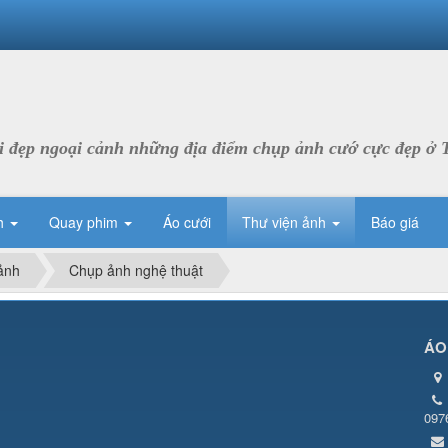
 đẹp ngoại cảnh những địa điểm chụp ảnh cướ cực đẹp ở 
h
Quay phim
Áo cưới
Thư viện ảnh
Báo giá
ảnh
Chụp ảnh nghệ thuật
ÁO
097