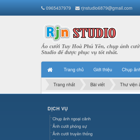
0965437979
rjnstudio6879@gmail.com
Áo cưới Tuy Hoà Phú Yên, chụp ảnh cưới
Studio để được phục vụ tốt nhất.
Trang chủ
Giới thiệu
Chụp ản
Trang nhất
Bài viết
Thư viện 
DỊCH VỤ
Chụp ảnh ngoại cảnh
Ảnh cưới phóng sự
Ảnh cưới truyền thống