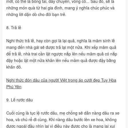
mới, có thể là bông tai, dây chuyền, vòng cổ... Sau đó, sẽ là
những món quà từ hai gia đình, mang ý nghĩa chúc phúc và
những lời dặn dò cho đôi bạn trẻ.
8. Trả lễ
Nghi thức trả lễ, hay còn gọi là lại quả, nghĩa là mâm sính lễ
mang đến nhà gái sẽ được trả lại một nửa. Khi xếp mâm quả
để trả lễ, nhà trai cần lật ngược nắp lên nếu mâm quả có nắp
đậy hoặc lật một nửa khăn lên nếu mâm quả được đậy bằng
khăn đỏ.
Nghi thức đón dâu của người Việt trong áo cưới đẹp Tuy Hòa
Phú Yên
9. Lễ rước dâu
Cuối cùng là tục lệ rước dâu, mẹ chồng sẽ dẫn nàng dâu ra xe
hoa, và chú rể đi cùng. Khi nàng dâu bước lên xe hoa, không
được ngoái đầu nhìn lại vì điều này được cho là mang lại xui