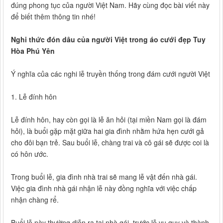
đúng phong tục của người Việt Nam. Hãy cùng đọc bài viết này
để biết thêm thông tin nhé!
Nghi thức đón dâu của người Việt trong áo cưới đẹp Tuy
Hòa Phú Yên
Ý nghĩa của các nghi lễ truyền thống trong đám cưới người Việt
1. Lễ đính hôn
Lễ đính hôn, hay còn gọi là lễ ăn hỏi (tại miền Nam gọi là đám
hỏi), là buổi gặp mặt giữa hai gia đình nhằm hứa hẹn cưới gả
cho đôi bạn trẻ. Sau buổi lễ, chàng trai và cô gái sẽ được coi là
có hôn ước.
Trong buổi lễ, gia đình nhà trai sẽ mang lễ vật đến nhà gái.
Việc gia đình nhà gái nhận lễ này đồng nghĩa với việc chấp
nhận chàng rể.
Buổi lễ này thường diễn ra tại nhà gái, trước lễ vu quy và thành