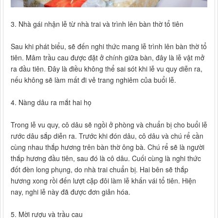
3. Nhà gái nhận lễ từ nhà trai và trình lên bàn thờ tổ tiên
Sau khi phát biểu, sẽ đến nghi thức mang lễ trình lên bàn thờ tổ
tiên. Mâm trầu cau được đặt ở chính giữa bàn, đây là lễ vật mở
ra đầu tiên. Đây là điều không thể sai sót khi lễ vu quy diễn ra,
nếu không sẽ làm mất đi vẻ trang nghiêm của buổi lễ.
4. Nàng dâu ra mắt hai họ
Trong lễ vu quy, cô dâu sẽ ngồi ở phòng và chuẩn bị cho buổi lễ
rước dâu sắp diễn ra. Trước khi đón dâu, cô dâu và chú rể cần
cùng nhau thắp hương trên bàn thờ ông bà. Chú rể sẽ là người
thắp hương đầu tiên, sau đó là cô dâu. Cuối cùng là nghi thức
đốt đèn long phụng, do nhà trai chuẩn bị. Hai bên sẽ thắp
hương xong rồi đến lượt cặp đôi làm lễ khấn vái tổ tiên. Hiện
nay, nghi lễ này đã được đơn giản hóa.
5. Mời rượu và trầu cau