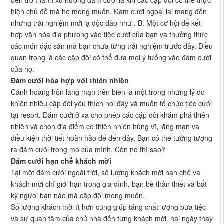
hiện chủ đề mà họ mong muốn. Đám cưới ngoại lai mang đến
những trải nghiệm mới lạ độc đáo như . B. Một cơ hội để kết
hợp văn hóa địa phương vào tiệc cưới của bạn và thưởng thức
các món đặc sản mà bạn chưa từng trải nghiệm trước đây. Điều
quan trọng là các cặp đôi có thể đưa mọi ý tưởng vào đám cưới
của họ.
Đám cưới hòa hợp với thiên nhiên
Cảnh hoàng hôn lãng mạn trên biển là một trong những lý do
khiến nhiều cặp đôi yêu thích nơi đây và muốn tổ chức tiệc cưới
tại resort. Đám cưới ở xa cho phép các cặp đôi khám phá thiên
nhiên và chọn địa điểm có thiên nhiên hùng vĩ, lãng mạn và
điều kiện thời tiết hoàn hảo để đến đây. Bạn có thể tưởng tượng
ra đám cưới trong mơ của mình. Còn nó thì sao?
Đám cưới hạn chế khách mời
Tại một đám cưới ngoài trời, số lượng khách mời hạn chế và
khách mời chỉ giới hạn trong gia đình, bạn bè thân thiết và bất
kỳ người bạn nào mà cặp đôi mong muốn.
Số lượng khách mời ít hơn cũng giúp tăng chất lượng bữa tiệc
và sự quan tâm của chủ nhà đến từng khách mời. hai ngày thay