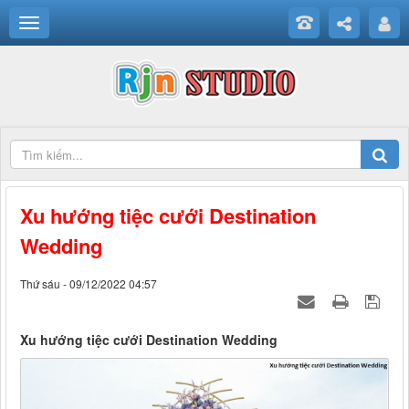
Xu hướng tiệc cưới Destination
Wedding
Thứ sáu - 09/12/2022 04:57
Xu hướng tiệc cưới Destination Wedding