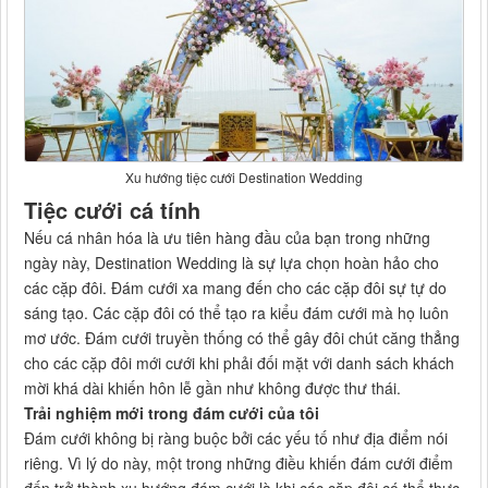
Xu hướng tiệc cưới Destination Wedding
Tiệc cưới cá tính
Nếu cá nhân hóa là ưu tiên hàng đầu của bạn trong những
ngày này, Destination Wedding là sự lựa chọn hoàn hảo cho
các cặp đôi. Đám cưới xa mang đến cho các cặp đôi sự tự do
sáng tạo. Các cặp đôi có thể tạo ra kiểu đám cưới mà họ luôn
mơ ước. Đám cưới truyền thống có thể gây đôi chút căng thẳng
cho các cặp đôi mới cưới khi phải đối mặt với danh sách khách
mời khá dài khiến hôn lễ gần như không được thư thái.
Trải nghiệm mới trong đám cưới của tôi
Đám cưới không bị ràng buộc bởi các yếu tố như địa điểm nói
riêng. Vì lý do này, một trong những điều khiến đám cưới điểm
đến trở thành xu hướng đám cưới là khi các cặp đôi có thể thực