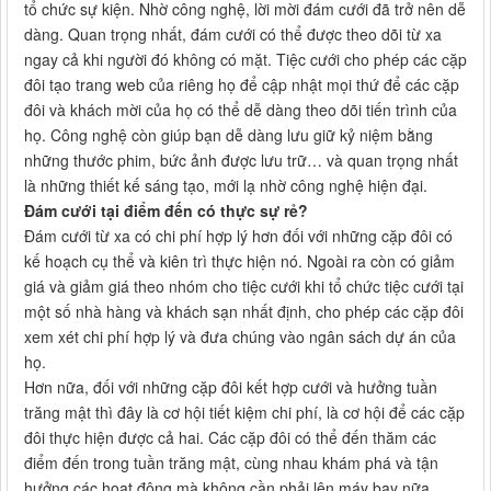
tổ chức sự kiện. Nhờ công nghệ, lời mời đám cưới đã trở nên dễ
dàng. Quan trọng nhất, đám cưới có thể được theo dõi từ xa
ngay cả khi người đó không có mặt. Tiệc cưới cho phép các cặp
đôi tạo trang web của riêng họ để cập nhật mọi thứ để các cặp
đôi và khách mời của họ có thể dễ dàng theo dõi tiến trình của
họ. Công nghệ còn giúp bạn dễ dàng lưu giữ kỷ niệm bằng
những thước phim, bức ảnh được lưu trữ… và quan trọng nhất
là những thiết kế sáng tạo, mới lạ nhờ công nghệ hiện đại.
Đám cưới tại điểm đến có thực sự rẻ?
Đám cưới từ xa có chi phí hợp lý hơn đối với những cặp đôi có
kế hoạch cụ thể và kiên trì thực hiện nó. Ngoài ra còn có giảm
giá và giảm giá theo nhóm cho tiệc cưới khi tổ chức tiệc cưới tại
một số nhà hàng và khách sạn nhất định, cho phép các cặp đôi
xem xét chi phí hợp lý và đưa chúng vào ngân sách dự án của
họ.
Hơn nữa, đối với những cặp đôi kết hợp cưới và hưởng tuần
trăng mật thì đây là cơ hội tiết kiệm chi phí, là cơ hội để các cặp
đôi thực hiện được cả hai. Các cặp đôi có thể đến thăm các
điểm đến trong tuần trăng mật, cùng nhau khám phá và tận
hưởng các hoạt động mà không cần phải lên máy bay nữa.