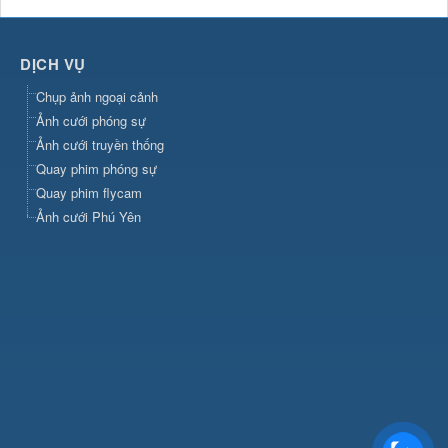
DỊCH VỤ
Chụp ảnh ngoại cảnh
Ảnh cưới phóng sự
Ảnh cưới truyền thống
Quay phim phóng sự
Quay phim flycam
Ảnh cưới Phú Yên