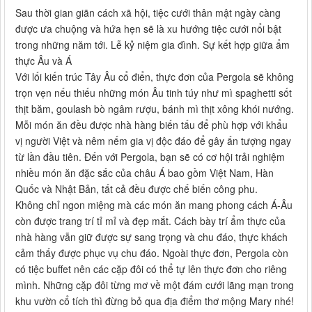
Sau thời gian giãn cách xã hội, tiệc cưới thân mật ngày càng
được ưa chuộng và hứa hẹn sẽ là xu hướng tiệc cưới nổi bật
trong những năm tới. Lễ kỷ niệm gia đình. Sự kết hợp giữa ẩm
thực Âu và Á
Với lối kiến ​​trúc Tây Âu cổ điển, thực đơn của Pergola sẽ không
trọn vẹn nếu thiếu những món Âu tinh túy như mì spaghetti sốt
thịt băm, goulash bò ngâm rượu, bánh mì thịt xông khói nướng.
Mỗi món ăn đều được nhà hàng biến tấu để phù hợp với khẩu
vị người Việt và nêm nếm gia vị độc đáo để gây ấn tượng ngay
từ lần đầu tiên. Đến với Pergola, bạn sẽ có cơ hội trải nghiệm
nhiều món ăn đặc sắc của châu Á bao gồm Việt Nam, Hàn
Quốc và Nhật Bản, tất cả đều được chế biến công phu.
Không chỉ ngon miệng mà các món ăn mang phong cách Á-Âu
còn được trang trí tỉ mỉ và đẹp mắt. Cách bày trí ẩm thực của
nhà hàng vẫn giữ được sự sang trọng và chu đáo, thực khách
cảm thấy được phục vụ chu đáo. Ngoài thực đơn, Pergola còn
có tiệc buffet nên các cặp đôi có thể tự lên thực đơn cho riêng
mình. Những cặp đôi từng mơ về một đám cưới lãng mạn trong
khu vườn cổ tích thì đừng bỏ qua địa điểm thơ mộng Mary nhé!