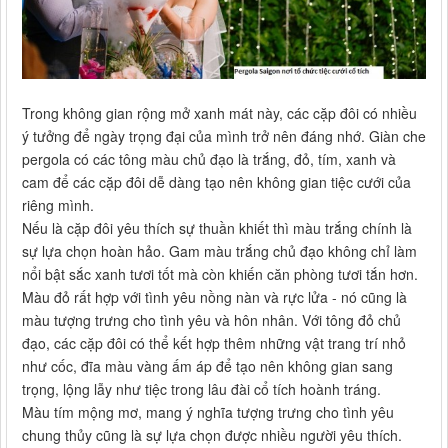
Trong không gian rộng mở xanh mát này, các cặp đôi có nhiều
ý tưởng để ngày trọng đại của mình trở nên đáng nhớ. Giàn che
pergola có các tông màu chủ đạo là trắng, đỏ, tím, xanh và
cam để các cặp đôi dễ dàng tạo nên không gian tiệc cưới của
riêng mình.
Nếu là cặp đôi yêu thích sự thuần khiết thì màu trắng chính là
sự lựa chọn hoàn hảo. Gam màu trắng chủ đạo không chỉ làm
nổi bật sắc xanh tươi tốt mà còn khiến căn phòng tươi tắn hơn.
Màu đỏ rất hợp với tình yêu nồng nàn và rực lửa - nó cũng là
màu tượng trưng cho tình yêu và hôn nhân. Với tông đỏ chủ
đạo, các cặp đôi có thể kết hợp thêm những vật trang trí nhỏ
như cốc, đĩa màu vàng ấm áp để tạo nên không gian sang
trọng, lộng lẫy như tiệc trong lâu đài cổ tích hoành tráng.
Màu tím mộng mơ, mang ý nghĩa tượng trưng cho tình yêu
chung thủy cũng là sự lựa chọn được nhiều người yêu thích.