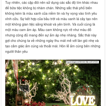
Tuy nhiên, các cặp đôi nên sử dụng các sắc độ tím khác nhau
để bữa tiệc không bị nhàm chán. Những sắc thái phổ biến
không kém là màu xanh của niềm tin và hy vọng vào tình yêu
vĩnh cửu. Sự kết hợp của bầu trời và màu xanh lá cây tạo nên
một không gian tiệc sảng khoái và yên bình. Và cuối cùng là
một màu cam ấm áp. Màu cam không rực rỡ như màu đỏ
nhưng cũng đủ mang đến sự ấm áp nhẹ nhàng. Sắc thái này
gợi cho chúng ta về những ngày thu mát mẻ với làn gió nhẹ và
tạo cảm giác ấm cúng và thoải mái. Hôn lễ ấm cúng bên những
người thân yêu