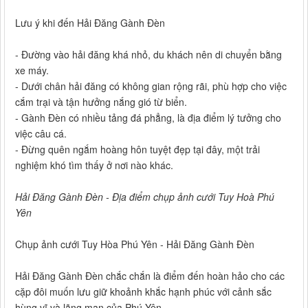
Lưu ý khi đến Hải Đăng Gành Đèn
- Đường vào hải đăng khá nhỏ, du khách nên di chuyển bằng
xe máy.
- Dưới chân hải đăng có không gian rộng rãi, phù hợp cho việc
cắm trại và tận hưởng nắng gió từ biển.
- Gành Đèn có nhiều tảng đá phẳng, là địa điểm lý tưởng cho
việc câu cá.
- Đừng quên ngắm hoàng hôn tuyệt đẹp tại đây, một trải
nghiệm khó tìm thấy ở nơi nào khác.
Hải Đăng Gành Đèn - Địa điểm chụp ảnh cưới Tuy Hoà Phú
Yên
Chụp ảnh cưới Tuy Hòa Phú Yên - Hải Đăng Gành Đèn
Hải Đăng Gành Đèn chắc chắn là điểm đến hoàn hảo cho các
cặp đôi muốn lưu giữ khoảnh khắc hạnh phúc với cảnh sắc
hùng vĩ và lãng mạn của Phú Yên.