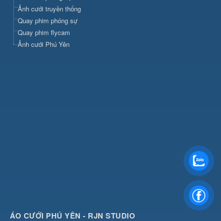
Ảnh cưới truyền thống
Quay phim phóng sự
Quay phim flycam
Ảnh cưới Phú Yên
ÁO CƯỚI PHÚ YÊN - RJN STUDIO