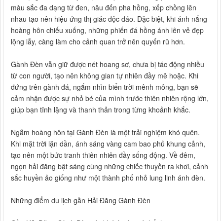
màu sắc đa dạng từ đen, nâu đến pha hồng, xếp chồng lên
nhau tạo nên hiệu ứng thị giác độc đáo. Đặc biệt, khi ánh nắng
hoàng hôn chiếu xuống, những phiến đá hồng ánh lên vẻ đẹp
lộng lẫy, càng làm cho cảnh quan trở nên quyến rũ hơn.
Gành Đèn vẫn giữ được nét hoang sơ, chưa bị tác động nhiều
từ con người, tạo nên không gian tự nhiên đầy mê hoặc. Khi
đứng trên gành đá, ngắm nhìn biển trời mênh mông, bạn sẽ
cảm nhận được sự nhỏ bé của mình trước thiên nhiên rộng lớn,
giúp bạn tĩnh lặng và thanh thản trong từng khoảnh khắc.
Ngắm hoàng hôn tại Gành Đèn là một trải nghiệm khó quên.
Khi mặt trời lặn dần, ánh sáng vàng cam bao phủ khung cảnh,
tạo nên một bức tranh thiên nhiên đầy sống động. Về đêm,
ngọn hải đăng bật sáng cùng những chiếc thuyền ra khơi, cảnh
sắc huyền ảo giống như một thành phố nhỏ lung linh ánh đèn.
Những điểm du lịch gần Hải Đăng Gành Đèn