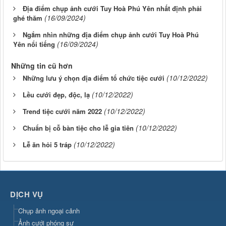
Địa điểm chụp ảnh cưới Tuy Hoà Phú Yên nhất định phải
(16/09/2024)
ghé thăm
Ngắm nhìn những địa điểm chụp ảnh cưới Tuy Hoà Phú
(16/09/2024)
Yên nổi tiếng
Những tin cũ hơn
(10/12/2022)
Những lưu ý chọn địa điểm tổ chức tiệc cưới
(10/12/2022)
Lều cưới đẹp, độc, lạ
(10/12/2022)
Trend tiệc cưới năm 2022
(10/12/2022)
Chuẩn bị cỗ bàn tiệc cho lễ gia tiên
(10/12/2022)
Lễ ăn hỏi 5 tráp
DỊCH VỤ
Chụp ảnh ngoại cảnh
Ảnh cưới phóng sự