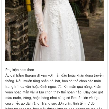
Phụ kiện kèm theo
Áo dài trắng thường đi kèm với mấn đầu hoặc khăn đóng truyền
thống. Nếu muốn tăng phần nổi bật, bạn có thể chọn các mấn
trang trí hoa văn hoặc đính ngọc, đá. Khi mấn quá nặng, khăn
voan hoặc mấn vải là lựa chọn thay thế hoàn hảo. Giày cao gót
màu nude, trắng, hoặc hồng nhạt cũng sẽ làm tôn lên vẻ đẹp
của chiếc áo dài trắng. Trang sức đơn giản, tinh tế như đôi
bông tai ngọc trai hay một chiếc vòng cổ nhẹ nhàng sẽ tạo nên