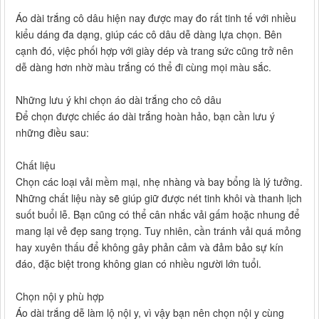
Áo dài trắng cô dâu hiện nay được may đo rất tinh tế với nhiều
kiểu dáng đa dạng, giúp các cô dâu dễ dàng lựa chọn. Bên
cạnh đó, việc phối hợp với giày dép và trang sức cũng trở nên
dễ dàng hơn nhờ màu trắng có thể đi cùng mọi màu sắc.
Những lưu ý khi chọn áo dài trắng cho cô dâu
Để chọn được chiếc áo dài trắng hoàn hảo, bạn cần lưu ý
những điều sau:
Chất liệu
Chọn các loại vải mềm mại, nhẹ nhàng và bay bổng là lý tưởng.
Những chất liệu này sẽ giúp giữ được nét tinh khôi và thanh lịch
suốt buổi lễ. Bạn cũng có thể cân nhắc vải gấm hoặc nhung để
mang lại vẻ đẹp sang trọng. Tuy nhiên, cần tránh vải quá mỏng
hay xuyên thấu để không gây phản cảm và đảm bảo sự kín
đáo, đặc biệt trong không gian có nhiều người lớn tuổi.
Chọn nội y phù hợp
Áo dài trắng dễ làm lộ nội y, vì vậy bạn nên chọn nội y cùng