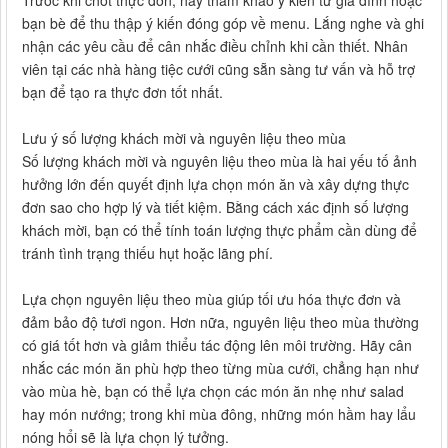
Trước khi chốt thực đơn, hãy tham khảo ý kiến từ gia đình hoặc
bạn bè để thu thập ý kiến đóng góp về menu. Lắng nghe và ghi
nhận các yêu cầu để cân nhắc điều chỉnh khi cần thiết. Nhân
viên tại các nhà hàng tiệc cưới cũng sẵn sàng tư vấn và hỗ trợ
bạn để tạo ra thực đơn tốt nhất.
Lưu ý số lượng khách mời và nguyên liệu theo mùa
Số lượng khách mời và nguyên liệu theo mùa là hai yếu tố ảnh
hưởng lớn đến quyết định lựa chọn món ăn và xây dựng thực
đơn sao cho hợp lý và tiết kiệm. Bằng cách xác định số lượng
khách mời, bạn có thể tính toán lượng thực phẩm cần dùng để
tránh tình trạng thiếu hụt hoặc lãng phí.
Lựa chọn nguyên liệu theo mùa giúp tối ưu hóa thực đơn và
đảm bảo độ tươi ngon. Hơn nữa, nguyên liệu theo mùa thường
có giá tốt hơn và giảm thiểu tác động lên môi trường. Hãy cân
nhắc các món ăn phù hợp theo từng mùa cưới, chẳng hạn như
vào mùa hè, bạn có thể lựa chọn các món ăn nhẹ như salad
hay món nướng; trong khi mùa đông, những món hầm hay lẩu
nóng hổi sẽ là lựa chọn lý tưởng.