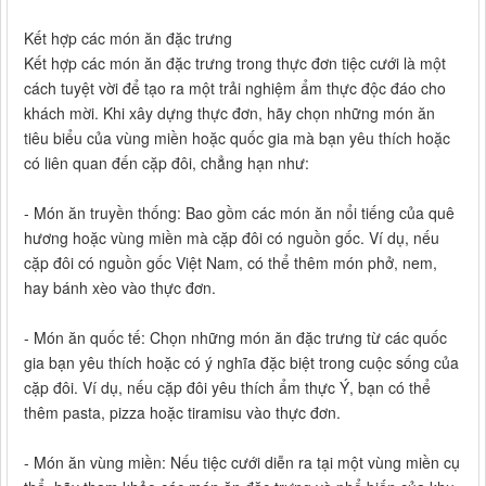
Kết hợp các món ăn đặc trưng
Kết hợp các món ăn đặc trưng trong thực đơn tiệc cưới là một
cách tuyệt vời để tạo ra một trải nghiệm ẩm thực độc đáo cho
khách mời. Khi xây dựng thực đơn, hãy chọn những món ăn
tiêu biểu của vùng miền hoặc quốc gia mà bạn yêu thích hoặc
có liên quan đến cặp đôi, chẳng hạn như:
- Món ăn truyền thống: Bao gồm các món ăn nổi tiếng của quê
hương hoặc vùng miền mà cặp đôi có nguồn gốc. Ví dụ, nếu
cặp đôi có nguồn gốc Việt Nam, có thể thêm món phở, nem,
hay bánh xèo vào thực đơn.
- Món ăn quốc tế: Chọn những món ăn đặc trưng từ các quốc
gia bạn yêu thích hoặc có ý nghĩa đặc biệt trong cuộc sống của
cặp đôi. Ví dụ, nếu cặp đôi yêu thích ẩm thực Ý, bạn có thể
thêm pasta, pizza hoặc tiramisu vào thực đơn.
- Món ăn vùng miền: Nếu tiệc cưới diễn ra tại một vùng miền cụ