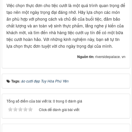
Việc chọn thực đơn cho tiệc cưới là một quá trình quan trọng để
tạo nên một ngày trọng đại đáng nhớ. Hãy lựa chọn các món
ăn phù hợp với phong cách và chủ đề của buổi tiệc, đảm bảo
chất lượng và an toàn vệ sinh thực phẩm, lắng nghe ý kiến của
khách mời, và tìm đến nhà hàng tiệc cưới uy tín để có một bữa
tiệc cưới hoàn hảo. Với những kinh nghiệm này, bạn sẽ tự tin
lựa chọn thực đơn tuyệt vời cho ngày trọng đại của mình.
Nguồn tin:
riversidepalace. vn
Tags:
áo cưới đẹp Tuy Hòa Phú Yên
Tổng số điểm của bài viết là: 0 trong 0 đánh giá
Click để đánh giá bài viết