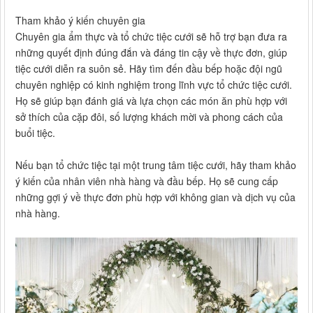
Tham khảo ý kiến chuyên gia
Chuyên gia ẩm thực và tổ chức tiệc cưới sẽ hỗ trợ bạn đưa ra
những quyết định đúng đắn và đáng tin cậy về thực đơn, giúp
tiệc cưới diễn ra suôn sẻ. Hãy tìm đến đầu bếp hoặc đội ngũ
chuyên nghiệp có kinh nghiệm trong lĩnh vực tổ chức tiệc cưới.
Họ sẽ giúp bạn đánh giá và lựa chọn các món ăn phù hợp với
sở thích của cặp đôi, số lượng khách mời và phong cách của
buổi tiệc.
Nếu bạn tổ chức tiệc tại một trung tâm tiệc cưới, hãy tham khảo
ý kiến của nhân viên nhà hàng và đầu bếp. Họ sẽ cung cấp
những gợi ý về thực đơn phù hợp với không gian và dịch vụ của
nhà hàng.