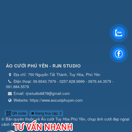
ÁO CƯỚI PHÚ YÊN - RJN STUDIO
Địa chỉ:
750 Nguyễn Tất Thành, Tuy Hòa, Phú Yên
Điện thoại:
09.6543.7979 - 0257.628.9999 - 0976.44.3579 -
091.884.5579
Email:
rjnstudio6879@gmail.com
Website:
https://www.aocuoiphuyen.com
QR-code
Đang truy cập: 2
© Bản quyền thuộc về
Áo cưới Tuy Hòa Phú Yên, chụp ảnh cưới đẹp ngoại
cảnh Số1 RJN RIN Studio