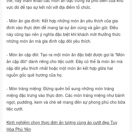
thể, hãy tham khảo các món ăn đặc trưng và phổ biến của khu
vực đó để tạo sự kết nối với địa điểm tổ chức.
- Món ăn gia đình: Kết hợp những món ăn yêu thích của gia
đình vào thực đơn để mang lại sự ấm cúng và gần gũi. Điều
này cũng tạo nên ý nghĩa đặc biệt khi khách mời thưởng thức
những món ăn mà gia đình cặp đôi yêu thích.
- Món ăn cặp đôi: Tạo ra một món ăn đặc biệt được gọi là "Món
ăn cặp đôi" dành riêng cho tiệc cưới. Đây có thể là món ăn mà
cặp đôi yêu thích nhất hoặc một món ăn kết hợp giữa hai
nguồn gốc quê hương của họ.
- Món tráng miệng: Đừng quên bổ sung những món tráng
miệng đặc trưng vào thực đơn. Các món tráng miệng như bánh
ngọt, pudding, kem và chè sẽ mang đến sự phong phú cho bữa
tiệc cưới.
Kinh nghiệm chọn thực đơn ấn tượng cùng áo cưới đẹp Tuy
Hòa Phú Yên