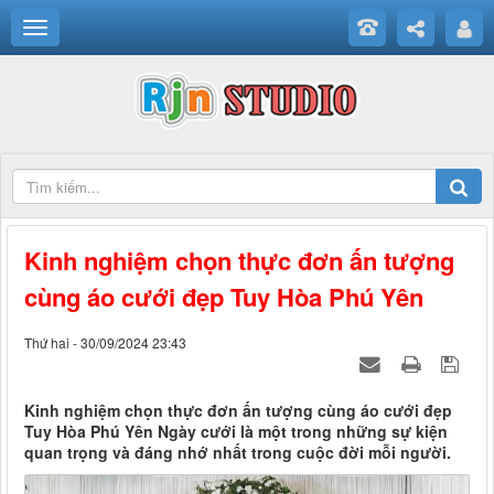
Kinh nghiệm chọn thực đơn ấn tượng
cùng áo cưới đẹp Tuy Hòa Phú Yên
Thứ hai - 30/09/2024 23:43
Kinh nghiệm chọn thực đơn ấn tượng cùng áo cưới đẹp
Tuy Hòa Phú Yên Ngày cưới là một trong những sự kiện
quan trọng và đáng nhớ nhất trong cuộc đời mỗi người.