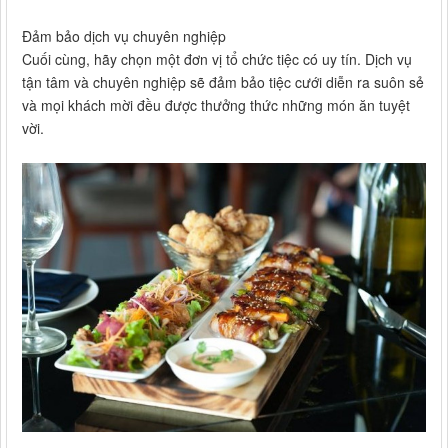
Đảm bảo dịch vụ chuyên nghiệp
Cuối cùng, hãy chọn một đơn vị tổ chức tiệc có uy tín. Dịch vụ
tận tâm và chuyên nghiệp sẽ đảm bảo tiệc cưới diễn ra suôn sẻ
và mọi khách mời đều được thưởng thức những món ăn tuyệt
vời.