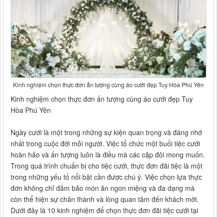
Kinh nghiệm chọn thực đơn ấn tượng cùng áo cưới đẹp Tuy Hòa Phú Yên
Kinh nghiệm chọn thực đơn ấn tượng cùng áo cưới đẹp Tuy
Hòa Phú Yên
Ngày cưới là một trong những sự kiện quan trọng và đáng nhớ
nhất trong cuộc đời mỗi người. Việc tổ chức một buổi tiệc cưới
hoàn hảo và ấn tượng luôn là điều mà các cặp đôi mong muốn.
Trong quá trình chuẩn bị cho tiệc cưới, thực đơn đãi tiệc là một
trong những yếu tố nổi bật cần được chú ý. Việc chọn lựa thực
đơn không chỉ đảm bảo món ăn ngon miệng và đa dạng mà
còn thể hiện sự chân thành và lòng quan tâm đến khách mời.
Dưới đây là 10 kinh nghiệm để chọn thực đơn đãi tiệc cưới tại