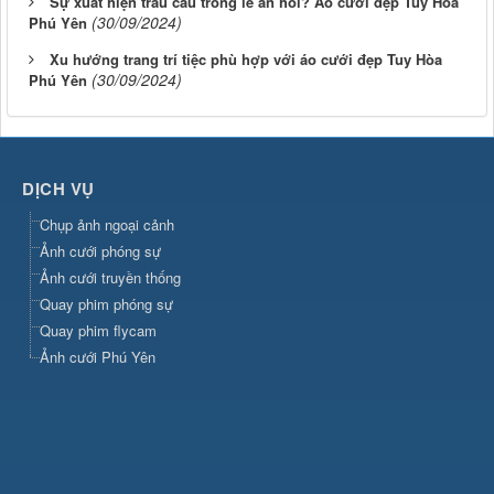
Sự xuất hiện trầu cau trong lễ ăn hỏi? Áo cưới đẹp Tuy Hòa
(30/09/2024)
Phú Yên
Xu hướng trang trí tiệc phù hợp với áo cưới đẹp Tuy Hòa
(30/09/2024)
Phú Yên
DỊCH VỤ
Chụp ảnh ngoại cảnh
Ảnh cưới phóng sự
Ảnh cưới truyền thống
Quay phim phóng sự
Quay phim flycam
Ảnh cưới Phú Yên