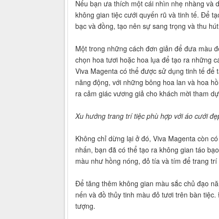
Nếu bạn ưa thích một cái nhìn nhẹ nhàng và d
không gian tiệc cưới quyến rũ và tinh tế. Để t
bạc và đồng, tạo nên sự sang trọng và thu hút
Một trong những cách đơn giản để đưa màu đỏ 
chọn hoa tươi hoặc hoa lụa để tạo ra những các
Viva Magenta có thể được sử dụng tinh tế để 
năng động, với những bông hoa lan và hoa hồn
ra cảm giác vương giả cho khách mời tham dự 
Xu hướng trang trí tiệc phù hợp với áo cưới 
Không chỉ dừng lại ở đó, Viva Magenta còn có
nhấn, bạn đã có thể tạo ra không gian táo bạo
màu như hồng nóng, đỏ tía và tím để trang trí
Để tăng thêm không gian màu sắc chủ đạo năm
nến và đồ thủy tinh màu đỏ tươi trên bàn tiệc.
tượng.