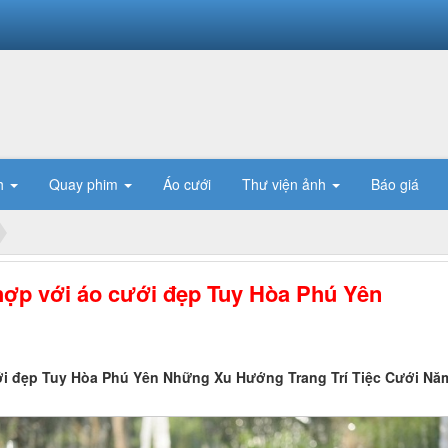
h
Quay phim
Áo cưới
Thư viện ảnh
Báo giá
 hợp với áo cưới đẹp Tuy Hòa Phú Yên
cưới đẹp Tuy Hòa Phú Yên Những Xu Hướng Trang Trí Tiệc Cưới N