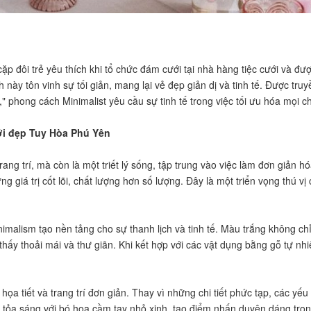
p đôi trẻ yêu thích khi tổ chức đám cưới tại nhà hàng tiệc cưới và đượ
h này tôn vinh sự tối giản, mang lại vẻ đẹp giản dị và tinh tế. Được t
" phong cách Minimalist yêu cầu sự tinh tế trong việc tối ưu hóa mọi chi
ưới đẹp Tuy Hòa Phú Yên
ng trí, mà còn là một triết lý sống, tập trung vào việc làm đơn giản hó
 giá trị cốt lõi, chất lượng hơn số lượng. Đây là một triển vọng thú v
malism tạo nền tảng cho sự thanh lịch và tinh tế. Màu trắng không chỉ
hấy thoải mái và thư giãn. Khi kết hợp với các vật dụng bằng gỗ tự nh
ọa tiết và trang trí đơn giản. Thay vì những chi tiết phức tạp, các yếu 
ể tỏa sáng với bó hoa cầm tay nhỏ xinh, tạo điểm nhấn duyên dáng trong