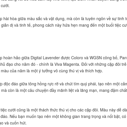
 cưới.
p hài hòa giữa màu sắc và vật dụng, mà còn là tuyên ngôn về sự tinh 
g giản dị và tinh tế, phong cách này hứa hẹn mang đến một buổi tiệc cư
p hoàn hảo giữa Digital Lavender được Coloro và WGSN công bố, Pan
 chủ đạo cho năm đó - chính là Viva Magenta. Đối với những cặp đôi trẻ
eo màu của năm là một ý tưởng vô cùng thú vị và thích hợp.
 độc đáo giữa tông hồng rực rỡ và chút tím quý phái, tạo nên một cả
 mà còn là một câu chuyện đầy mãnh liệt và lãng mạn, mang đậm chất
 tiệc cưới cũng là một thách thức thú vị cho các cặp đôi. Màu này dễ 
 đáo. Nếu bạn muốn tạo nên một không gian trang trọng và nổi bật, có 
o và cuốn hút.