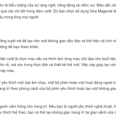
n là biểu tượng của sự rạng ngời, năng động và niềm vui. Màu sắc này
h qua các chi tiết trong đám cưới. Dù bạn chọn sử dụng Viva Magenta 
ấu trong lòng mọi người.
tưởng tuyệt vời để tạo nên một không gian độc đáo và thể hiện cá tính ri
 tưởng để bạn tham khảo:
í tiệc cưới là chọn màu sắc ưa thích làm tông màu chủ đạo cho buổi tiệ
 chú rể, mà còn trong thực đơn và thiết kế thẻ mời. Việc này giúp tạo
 hợp màu.
ư yêu thích một loại âm nhạc, một bộ phim hoặc một hoạt động ngoài tr
trang trí theo phong cách của bộ phim yêu thích hoặc tạo một không gi
 nguồn cảm hứng cho trang trí. Nếu bạn là người yêu thích nghệ thuật
yêu thích thể thao, bạn có thể tạo không gian trang trí tại gian sảnh c