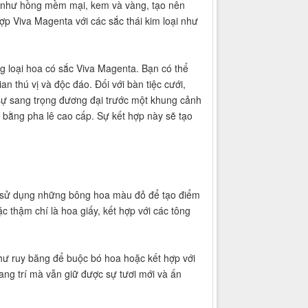
el như hồng mềm mại, kem và vàng, tạo nên
hợp Viva Magenta với các sắc thái kim loại như
g loại hoa có sắc Viva Magenta. Bạn có thể
n thú vị và độc đáo. Đối với bàn tiệc cưới,
sự sang trọng đương đại trước một khung cảnh
 bằng pha lê cao cấp. Sự kết hợp này sẽ tạo
ách sử dụng những bông hoa màu đỏ để tạo điểm
 thậm chí là hoa giấy, kết hợp với các tông
hư ruy băng để buộc bó hoa hoặc kết hợp với
rang trí mà vẫn giữ được sự tươi mới và ấn