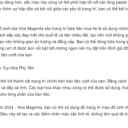
ịu dàng hơn, sắc màu này cũng có thể phối hợp tốt với các tông past
ạo thêm sự hấp dẫn và kết nối giữa các yếu tố trang trí, bạn có thể kết 
.
tươi của Viva Magenta vào trang trí bữa tiệc mùa hè là sử dụng nhữn
h sắp xếp đẹp mắt cho buổi lễ và tiệc chiêu đãi, tạo nên một không gia
tạo nên không gian ấn tượng và đẳng cấp. Bạn có thể dùng bữa trong 
g rực rỡ được làm nổi bật bởi những ngọn nến trụ đặt trên đỉnh giá đỡ
tiệc cưới của bạn.
đẹp Tuy Hòa Phú Yên
 thể trở thành vật trang trí chính trên bàn tiệc cưới của bạn. Bằng c
 và đầy cá tính. Các loại hoa khác nhau cũng có thể được sử dụng, hoặc
 cho từng phần của bàn tiệc.
 2024 - Viva Magenta, bạn có thể sử dụng đồ trang trí màu đỏ tươi n
 Điều này sẽ tạo ra các điểm nhấn màu sắc tinh tế, không làm quá tải t