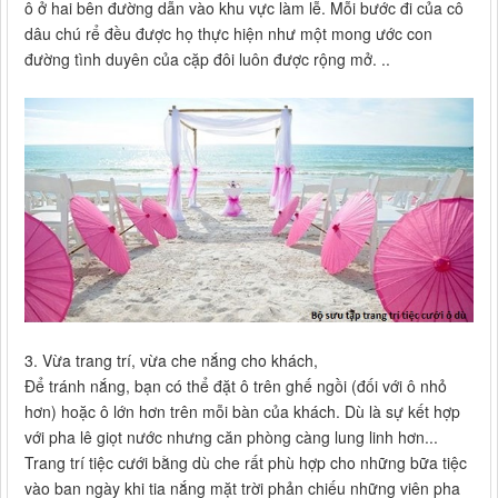
ô ở hai bên đường dẫn vào khu vực làm lễ. Mỗi bước đi của cô
dâu chú rể đều được họ thực hiện như một mong ước con
đường tình duyên của cặp đôi luôn được rộng mở. ..
3. Vừa trang trí, vừa che nắng cho khách,
Để tránh nắng, bạn có thể đặt ô trên ghế ngồi (đối với ô nhỏ
hơn) hoặc ô lớn hơn trên mỗi bàn của khách. Dù là sự kết hợp
với pha lê giọt nước nhưng căn phòng càng lung linh hơn...
Trang trí tiệc cưới bằng dù che rất phù hợp cho những bữa tiệc
vào ban ngày khi tia nắng mặt trời phản chiếu những viên pha