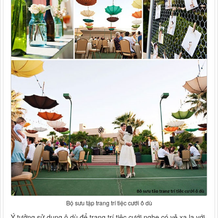
Bộ sưu tập trang trí tiệc cưới ô dù
Ý tưởng sử dụng ô dù để trang trí tiệc cưới nghe có vẻ xa lạ với