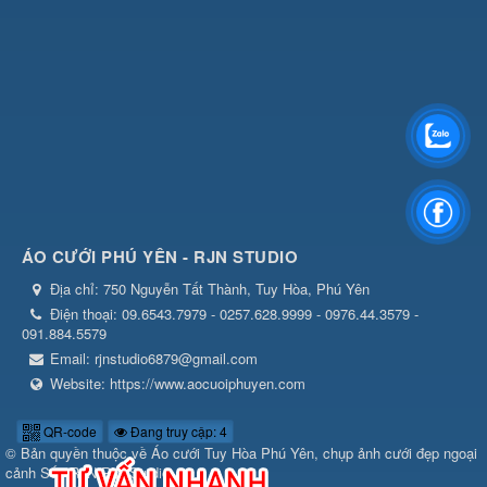
ÁO CƯỚI PHÚ YÊN - RJN STUDIO
Địa chỉ:
750 Nguyễn Tất Thành, Tuy Hòa, Phú Yên
Điện thoại:
09.6543.7979 - 0257.628.9999 - 0976.44.3579 -
091.884.5579
Email:
rjnstudio6879@gmail.com
Website:
https://www.aocuoiphuyen.com
QR-code
Đang truy cập: 4
© Bản quyền thuộc về
Áo cưới Tuy Hòa Phú Yên, chụp ảnh cưới đẹp ngoại
cảnh Số1 RJN RIN Studio