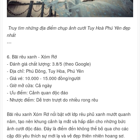
Truy tìm những địa điểm chụp ảnh cưới Tuy Hoà Phú Yên đẹp
nhất
---
6. Bãi rêu xanh - Xóm Rớ
- Đánh giá chất lượng: 3.8/5 (theo Google)
- Địa chỉ: Phú Đông, Tuy Hòa, Phú Yên
- Giá vé: 10.000 - 15.000 đồng/người
- Giờ mở cửa: Cả ngày
- Ưu điểm: Cảnh quan độc đáo
- Nhược điểm: Dễ trơn trượt do nhiều rong rêu
Bãi rêu xanh Xóm Rớ nổi bật với lớp rêu phủ xanh mướt quanh
năm, tạo nên khung cảnh lạ mắt và hấp dẫn cho những bức
ảnh cưới độc đáo. Đây là điểm đến không thể bỏ qua cho các
cặp đôi yêu thích sự mới lạ và vẻ đẹp thiên nhiên hoang sơ.