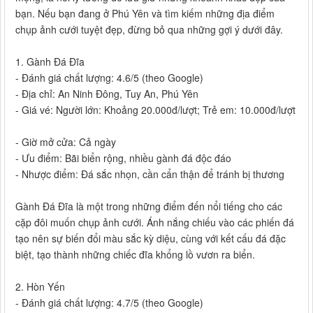
bạn. Nếu bạn đang ở Phú Yên và tìm kiếm những địa điểm
chụp ảnh cưới tuyệt đẹp, đừng bỏ qua những gợi ý dưới đây.
1. Gành Đá Đĩa
- Đánh giá chất lượng: 4.6/5 (theo Google)
- Địa chỉ: An Ninh Đông, Tuy An, Phú Yên
- Giá vé: Người lớn: Khoảng 20.000đ/lượt; Trẻ em: 10.000đ/lượt
- Giờ mở cửa: Cả ngày
- Ưu điểm: Bãi biển rộng, nhiều gành đá độc đáo
- Nhược điểm: Đá sắc nhọn, cần cẩn thận để tránh bị thương
Gành Đá Đĩa là một trong những điểm đến nổi tiếng cho các
cặp đôi muốn chụp ảnh cưới. Ánh nắng chiếu vào các phiến đá
tạo nên sự biến đổi màu sắc kỳ diệu, cùng với kết cấu đá đặc
biệt, tạo thành những chiếc đĩa khổng lồ vươn ra biển.
2. Hòn Yến
- Đánh giá chất lượng: 4.7/5 (theo Google)