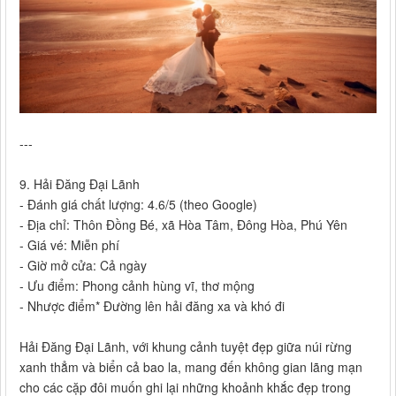
---
9. Hải Đăng Đại Lãnh
- Đánh giá chất lượng: 4.6/5 (theo Google)
- Địa chỉ: Thôn Đồng Bé, xã Hòa Tâm, Đông Hòa, Phú Yên
- Giá vé: Miễn phí
- Giờ mở cửa: Cả ngày
- Ưu điểm: Phong cảnh hùng vĩ, thơ mộng
- Nhược điểm* Đường lên hải đăng xa và khó đi
Hải Đăng Đại Lãnh, với khung cảnh tuyệt đẹp giữa núi rừng
xanh thẳm và biển cả bao la, mang đến không gian lãng mạn
cho các cặp đôi muốn ghi lại những khoảnh khắc đẹp trong