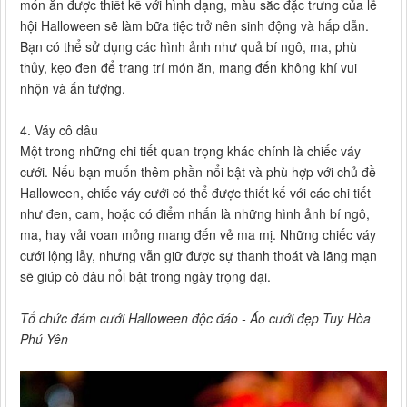
món ăn được thiết kế với hình dạng, màu sắc đặc trưng của lễ
hội Halloween sẽ làm bữa tiệc trở nên sinh động và hấp dẫn.
Bạn có thể sử dụng các hình ảnh như quả bí ngô, ma, phù
thủy, kẹo đen để trang trí món ăn, mang đến không khí vui
nhộn và ấn tượng.
4. Váy cô dâu
Một trong những chi tiết quan trọng khác chính là chiếc váy
cưới. Nếu bạn muốn thêm phần nổi bật và phù hợp với chủ đề
Halloween, chiếc váy cưới có thể được thiết kế với các chi tiết
như đen, cam, hoặc có điểm nhấn là những hình ảnh bí ngô,
ma, hay vải voan mỏng mang đến vẻ ma mị. Những chiếc váy
cưới lộng lẫy, nhưng vẫn giữ được sự thanh thoát và lãng mạn
sẽ giúp cô dâu nổi bật trong ngày trọng đại.
Tổ chức đám cưới Halloween độc đáo - Áo cưới đẹp Tuy Hòa
Phú Yên