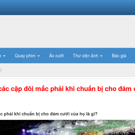
h
Quay phim
Áo cưới
Thư viện ảnh
Báo giá
các cặp đôi mắc phải khi chuẩn bị cho đám 
c phải khi chuẩn bị cho đám cưới của họ là gì?