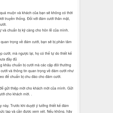
i quá muộn và khách của bạn sẽ không có thời
i truyền thống. Đối với đám cưới thân mật,
ưới.
ự và chuẩn bị kỹ càng cho hôn lễ của mình.
n quan trọng về đám cưới, bạn sẽ bị phân tâm
 cưới, mà ngược lại, họ có thể tự do thiết kế
chưa đầy đủ
trong khâu chuẩn bị cưới mà các cặp đôi thường
cưới và thông tin quan trọng về đám cưới như
 theo để chuẩn bị chu đáo cho đám cưới.
 để gửi thiệp mời cho khách mời của mình. Gửi
ưới cho khách mời. .
này. Trước khi duyệt ý tưởng thiết kế đám
phức tạp và cần được xem xét. Nếu không, hãy