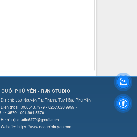
 CƯỚI PHÚ YÊN - RJN STUDIO
Địa chỉ:
750 Nguyễn Tất Thành, Tuy Hòa, Phú Yên
Điện thoại:
09.6543.7979 - 0257.628.9999 -
6.44.3579 - 091.884.5579
Email:
rjnstudio6879@gmail.com
Website:
https://www.aocuoiphuyen.com