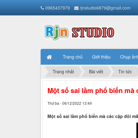
0965437979
rjnstudio6879@gmail.com
Trang chủ
Giới thiệu
Chụp ản
Trang nhất
Bài viết
Tin tức
Một số sai lầm phổ biến mà 
Thứ ba - 06/12/2022 13:49
Một số sai lầm phổ biến mà các cặp đôi mắ