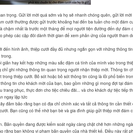
quan trọng. Gửi lời mời quá sớm và họ sẽ nhanh chóng quên, gửi lời mờ
ám cưới thường được gửi trước khoảng hai đến ba tuần cho một đám cướ
 và chậm nhất là trước một tháng để mọi người tiện đường đến dự đám c
 cho phép các cặp đôi dành thời gian để xem phản ứng của người tham d
ưới đến hình ảnh, thiệp cưới đầy đủ nhưng ngắn gọn với những thông ti
 trong.
i giản hay kết hợp những màu sắc đậm cá tính của mình vào trong thiệp
 chỉ ghi những thông tin quan trọng người nhận thiệp mời. Thông tin 
ết trong thiệp cưới. Bỏ sót hoặc bỏ sót thông tin cũng là lỗi phổ biến 
thông tin cho khách mời của bạn, bao gồm những gì mong đợi tại đám 
u trang phục, thực đơn cho tiệc chiêu đãi... và cho khách dự tiệc tiếp
n ngay lập tức
ãy đảm bảo rằng bạn có địa chỉ chính xác và tất cả thông tin cần thiết
 cưới. Bạn cũng có thể nhờ bạn bè và gia đình giúp gửi thiệp mời đám c
n. Bản quyền đang được kiểm soát ngày càng chặt chẽ hơn những ngày 
 bảo rằng bạn không vi phạm bản quyền của nhà thiết kế. Điều này rất 