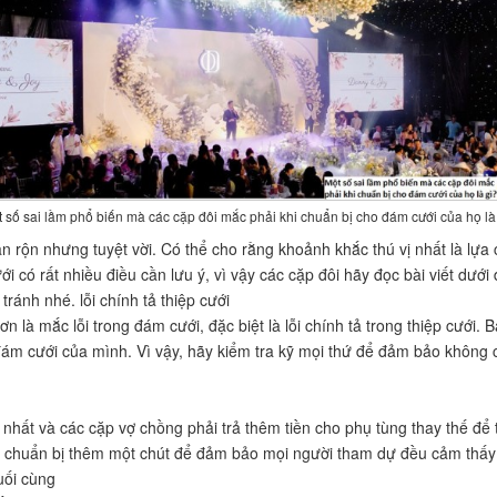
 số sai lầm phổ biến mà các cặp đôi mắc phải khi chuẩn bị cho đám cưới của họ là
ận rộn nhưng tuyệt vời. Có thể cho rằng khoảnh khắc thú vị nhất là lự
 có rất nhiều điều cần lưu ý, vì vậy các cặp đôi hãy đọc bài viết dưới
ránh nhé. lỗi chính tả thiệp cưới
 là mắc lỗi trong đám cưới, đặc biệt là lỗi chính tả trong thiệp cưới. 
m cưới của mình. Vì vậy, hãy kiểm tra kỹ mọi thứ để đảm bảo không có 
 nhất và các cặp vợ chồng phải trả thêm tiền cho phụ tùng thay thế để
ãy chuẩn bị thêm một chút để đảm bảo mọi người tham dự đều cảm thấy 
uối cùng