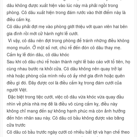
dâu không được xuất hiện vào lúc này mà phải ngồi trong
phòng. Cô dâu xuất hiện trong đám rước vào thời điểm này là
điều cấm kỵ.
Cô dâu phải đợi mẹ vào phòng giới thiệu với quan viên hai bên
gia đình rồi mới cử hành nghi lễ cưới.
Vì vậy, cô dâu nên đợi trong phòng để tránh những điều không
mong muốn. Ở một số nơi, chú rể đến đón cô dâu thay mẹ.
Cấm kỵ lễ đón dâu, cô dâu khóc
Sau khi cô dâu chú rể hoàn thành nghi lễ báo cáo với tổ tiên, họ
cùng nhau bước ra khỏi cửa. Cô dâu không nên quay trở lại
nhà hoặc phòng của mình nếu cô ấy nhớ gia đình hoặc quên
điều gì đó. Đây được coi là điều cấm kỵ trong đám cưới của
người Việt.
Đặc biệt trong tiệc cưới, việc cô dâu vừa khóc vừa quay đầu
nhìn về phía nhà mẹ đẻ là điều vô cùng cấm kỵ, điều này
không chỉ mang đến sự không hạnh phúc mà còn ảnh hưởng
đến hôn nhân sau này. Cô dâu có bầu không được vào bằng
cửa trước
Cô dâu có bầu trước ngày cưới có nhiều bất lợi và hạn chế theo