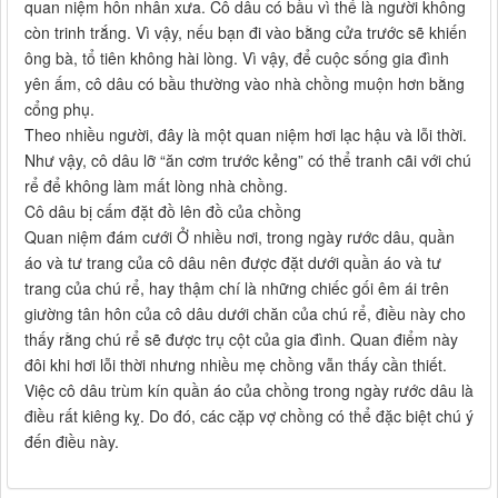
quan niệm hôn nhân xưa. Cô dâu có bầu vì thế là người không
còn trinh trắng. Vì vậy, nếu bạn đi vào bằng cửa trước sẽ khiến
ông bà, tổ tiên không hài lòng. Vì vậy, để cuộc sống gia đình
yên ấm, cô dâu có bầu thường vào nhà chồng muộn hơn bằng
cổng phụ.
Theo nhiều người, đây là một quan niệm hơi lạc hậu và lỗi thời.
Như vậy, cô dâu lỡ “ăn cơm trước kẻng” có thể tranh cãi với chú
rể để không làm mất lòng nhà chồng.
Cô dâu bị cấm đặt đồ lên đồ của chồng
Quan niệm đám cưới Ở nhiều nơi, trong ngày rước dâu, quần
áo và tư trang của cô dâu nên được đặt dưới quần áo và tư
trang của chú rể, hay thậm chí là những chiếc gối êm ái trên
giường tân hôn của cô dâu dưới chăn của chú rể, điều này cho
thấy rằng chú rể sẽ được trụ cột của gia đình. Quan điểm này
đôi khi hơi lỗi thời nhưng nhiều mẹ chồng vẫn thấy cần thiết.
Việc cô dâu trùm kín quần áo của chồng trong ngày rước dâu là
điều rất kiêng kỵ. Do đó, các cặp vợ chồng có thể đặc biệt chú ý
đến điều này.