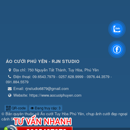
ÁO CƯỚI PHÚ YÊN - RJN STUDIO
Địa chỉ:
750 Nguyễn Tất Thành, Tuy Hòa, Phú Yên
Điện thoại:
09.6543.7979 - 0257.628.9999 - 0976.44.3579 -
091.884.5579
Email:
rjnstudio6879@gmail.com
Website:
https://www.aocuoiphuyen.com
QR-code
Đang truy cập: 3
© Bản quyền thuộc về
Áo cưới Tuy Hòa Phú Yên, chụp ảnh cưới đẹp ngoại
cảnh Số1 RJN RIN Studio