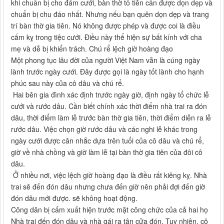
khi chuẩn bị cho đám cưới, bàn thờ tổ tiên cần được dọn dẹp và
chuẩn bị chu đáo nhất. Nhưng nếu bạn quên dọn dẹp và trang
trí bàn thờ gia tiên. Nó không được phép và được coi là điều
cấm kỵ trong tiệc cưới. Điều này thể hiện sự bất kính với cha
mẹ và dễ bị khiển trách. Chú rể lệch giờ hoàng đạo
Một phong tục lâu đời của người Việt Nam vẫn là cúng ngày
lành trước ngày cưới. Đây được gọi là ngày tốt lành cho hạnh
phúc sau này của cô dâu và chú rể.
Hai bên gia đình xác định trước ngày giờ, định ngày tổ chức lễ
cưới và rước dâu. Cần biết chính xác thời điểm nhà trai ra đón
dâu, thời điểm làm lễ trước bàn thờ gia tiên, thời điểm diễn ra lễ
rước dâu. Việc chọn giờ rước dâu và các nghi lễ khác trong
ngày cưới được cân nhắc dựa trên tuổi của cô dâu và chú rể,
giờ về nhà chồng và giờ làm lễ tại bàn thờ gia tiên của đôi cô
dâu.
Ở nhiều nơi, việc lệch giờ hoàng đạo là điều rất kiêng kỵ. Nhà
trai sẽ đến đón dâu nhưng chưa đến giờ nên phải đợi đến giờ
đón dâu mới được. sẽ không hoạt động.
Công dân bị cấm xuất hiện trước mặt công chức của cả hai họ
Nhà trai đến đón dâu và nhà gái ra tận cửa đón. Tuy nhiên, cô