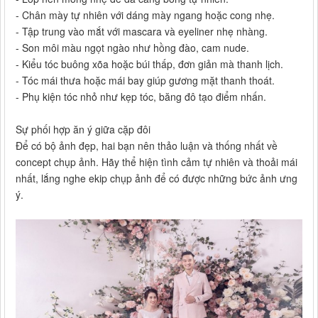
- Chân mày tự nhiên với dáng mày ngang hoặc cong nhẹ.
- Tập trung vào mắt với mascara và eyeliner nhẹ nhàng.
- Son môi màu ngọt ngào như hồng đào, cam nude.
- Kiểu tóc buông xõa hoặc búi thấp, đơn giản mà thanh lịch.
- Tóc mái thưa hoặc mái bay giúp gương mặt thanh thoát.
- Phụ kiện tóc nhỏ như kẹp tóc, băng đô tạo điểm nhấn.
Sự phối hợp ăn ý giữa cặp đôi
Để có bộ ảnh đẹp, hai bạn nên thảo luận và thống nhất về
concept chụp ảnh. Hãy thể hiện tình cảm tự nhiên và thoải mái
nhất, lắng nghe ekip chụp ảnh để có được những bức ảnh ưng
ý.