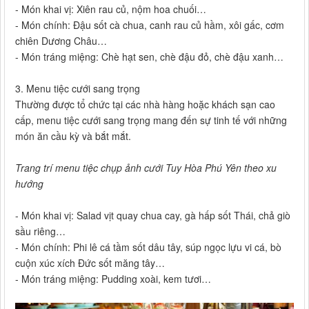
- Món khai vị: Xiên rau củ, nộm hoa chuối…
- Món chính: Đậu sốt cà chua, canh rau củ hầm, xôi gấc, cơm
chiên Dương Châu…
- Món tráng miệng: Chè hạt sen, chè đậu đỏ, chè đậu xanh…
3. Menu tiệc cưới sang trọng
Thường được tổ chức tại các nhà hàng hoặc khách sạn cao
cấp, menu tiệc cưới sang trọng mang đến sự tinh tế với những
món ăn cầu kỳ và bắt mắt.
Trang trí menu tiệc chụp ảnh cưới Tuy Hòa Phú Yên theo xu
hướng
- Món khai vị: Salad vịt quay chua cay, gà hấp sốt Thái, chả giò
sầu riêng…
- Món chính: Phi lê cá tầm sốt dâu tây, súp ngọc lựu vi cá, bò
cuộn xúc xích Đức sốt măng tây…
- Món tráng miệng: Pudding xoài, kem tươi…