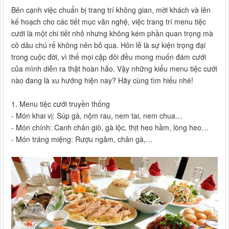
Bên cạnh việc chuẩn bị trang trí không gian, mời khách và lên
kế hoạch cho các tiết mục văn nghệ, việc trang trí menu tiệc
cưới là một chi tiết nhỏ nhưng không kém phần quan trọng mà
cô dâu chú rể không nên bỏ qua. Hôn lễ là sự kiện trọng đại
trong cuộc đời, vì thế mọi cặp đôi đều mong muốn đám cưới
của mình diễn ra thật hoàn hảo. Vậy những kiểu menu tiệc cưới
nào đang là xu hướng hiện nay? Hãy cùng tìm hiểu nhé!
1. Menu tiệc cưới truyền thống
- Món khai vị: Súp gà, nộm rau, nem tai, nem chua…
- Món chính: Canh chân giò, gà lộc, thịt heo hầm, lòng heo…
- Món tráng miệng: Rượu ngâm, chân gà,…