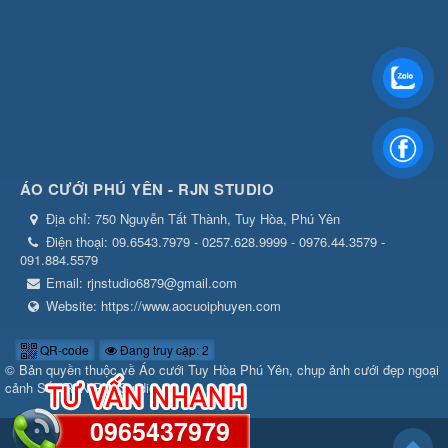
ÁO CƯỚI PHÚ YÊN - RJN STUDIO
Địa chỉ:
750 Nguyễn Tất Thành, Tuy Hòa, Phú Yên
Điện thoại:
09.6543.7979 - 0257.628.9999 - 0976.44.3579 -
091.884.5579
Email:
rjnstudio6879@gmail.com
Website:
https://www.aocuoiphuyen.com
QR-code
Đang truy cập: 2
© Bản quyền thuộc về
Áo cưới Tuy Hòa Phú Yên, chụp ảnh cưới đẹp ngoại
cảnh Số1 RJN RIN Studio
0965437979