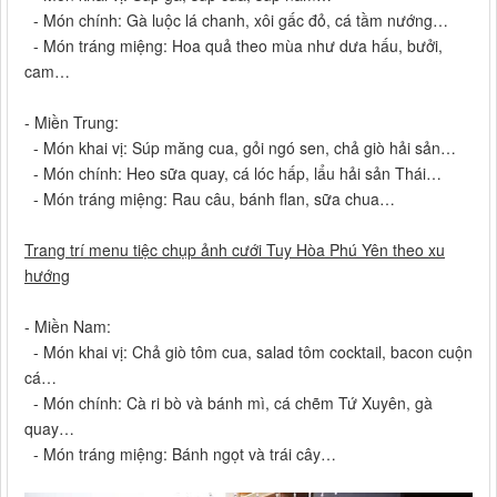
- Món chính: Gà luộc lá chanh, xôi gấc đỏ, cá tầm nướng…
- Món tráng miệng: Hoa quả theo mùa như dưa hấu, bưởi,
cam…
- Miền Trung:
- Món khai vị: Súp măng cua, gỏi ngó sen, chả giò hải sản…
- Món chính: Heo sữa quay, cá lóc hấp, lẩu hải sản Thái…
- Món tráng miệng: Rau câu, bánh flan, sữa chua…
Trang trí menu tiệc chụp ảnh cưới Tuy Hòa Phú Yên theo xu
hướng
- Miền Nam:
- Món khai vị: Chả giò tôm cua, salad tôm cocktail, bacon cuộn
cá…
- Món chính: Cà ri bò và bánh mì, cá chẽm Tứ Xuyên, gà
quay…
- Món tráng miệng: Bánh ngọt và trái cây…