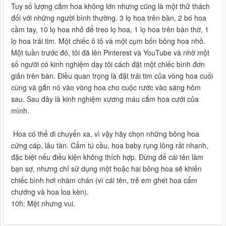
Tuy số lượng cắm hoa không lớn nhưng cũng là một thử thách
đối với những người bình thường. 3 lọ hoa trên bàn, 2 bó hoa
cầm tay, 10 lọ hoa nhỏ để treo lọ hoa, 1 lọ hoa trên bàn thờ, 1
lọ hoa trái tim. Một chiếc ô tô và một cụm bốn bông hoa nhỏ.
Một tuần trước đó, tôi đã lên Pinterest và YouTube và nhờ một
số người có kinh nghiệm dạy tôi cách đặt một chiếc bình đơn
giản trên bàn. Điều quan trọng là đặt trái tim của vòng hoa cuối
cùng và gắn nó vào vòng hoa cho cuộc rước vào sáng hôm
sau. Sau đây là kinh nghiệm xương máu cắm hoa cưới của
mình.
Hoa có thể di chuyển xa, vì vậy hãy chọn những bông hoa
cứng cáp, lâu tàn. Cẩm tú cầu, hoa baby rụng lông rất nhanh,
đặc biệt nếu điều kiện không thích hợp. Đừng để cái tên làm
bạn sợ, nhưng chỉ sử dụng một hoặc hai bông hoa sẽ khiến
chiếc bình hơi nhàm chán (vì cái tên, trẻ em ghét hoa cẩm
chướng và hoa loa kèn).
10h: Mệt nhưng vui.