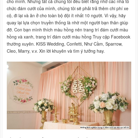
cho mình. Nhưng tất cả chúng tôi đều biết rằng nhờ các nhà tổ
chức đám cưới của mình, chúng tôi sẽ phải trả thêm chi phí xe
cộ, đi lại và ăn ở cho toàn bộ đội ít nhất 10 người. Vì vậy, hãy
quay lại lựa chọn truyền thống là nhờ một người bạn thân giúp
đỡ. Con bạn mình thích màu hồng nên trang trí đám cưới màu
hồng và xanh, trang trí đám cưới màu hồng Truy cập Facebook
thường xuyên. KISS Wedding, Confetti, Như Cầm, Sparrow,
Cleo, Marry, v.v. Xin lời khuyên và tìm ý tưởng hay.