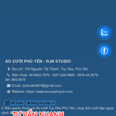
ÁO CƯỚI PHÚ YÊN - RJN STUDIO
Địa chỉ:
750 Nguyễn Tất Thành, Tuy Hòa, Phú Yên
Điện thoại:
09.6543.7979 - 0257.628.9999 - 0976.44.3579 -
091.884.5579
Email:
rjnstudio6879@gmail.com
Website:
https://www.aocuoiphuyen.com
QR-code
Đang truy cập: 4
© Bản quyền thuộc về
Áo cưới Tuy Hòa Phú Yên, chụp ảnh cưới đẹp ngoại
cảnh Số1 RJN RIN Studio