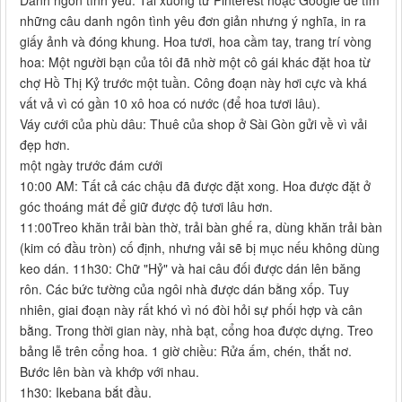
những câu danh ngôn tình yêu đơn giản nhưng ý nghĩa, in ra
giấy ảnh và đóng khung. Hoa tươi, hoa cầm tay, trang trí vòng
hoa: Một người bạn của tôi đã nhờ một cô gái khác đặt hoa từ
chợ Hồ Thị Kỷ trước một tuần. Công đoạn này hơi cực và khá
vất vả vì có gần 10 xô hoa có nước (để hoa tươi lâu).
Váy cưới của phù dâu: Thuê của shop ở Sài Gòn gửi về vì vải
đẹp hơn.
một ngày trước đám cưới
10:00 AM: Tất cả các chậu đã được đặt xong. Hoa được đặt ở
góc thoáng mát để giữ được độ tươi lâu hơn.
11:00Treo khăn trải bàn thờ, trải bàn ghế ra, dùng khăn trải bàn
(kim có đầu tròn) cố định, nhưng vải sẽ bị mục nếu không dùng
keo dán. 11h30: Chữ "Hỷ" và hai câu đối được dán lên băng
rôn. Các bức tường của ngôi nhà được dán bằng xốp. Tuy
nhiên, giai đoạn này rất khó vì nó đòi hỏi sự phối hợp và cân
bằng. Trong thời gian này, nhà bạt, cổng hoa được dựng. Treo
bảng lễ trên cổng hoa. 1 giờ chiều: Rửa ấm, chén, thắt nơ.
Bước lên bàn và khớp với nhau.
1h30: Ikebana bắt đầu.