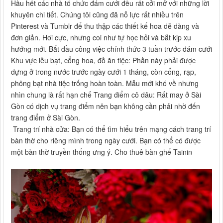
Hầu hết các nhà tổ chức đám cưới đều rất cởi mở với những lời
khuyên chi tiết. Chúng tôi cũng đã nỗ lực rất nhiều trên
Pinterest và Tumblr để thu thập các thiết kế hoa dễ dàng và
đơn giản. Hơi cực, nhưng coi như tự học hỏi và bắt kịp xu
hướng mới. Bắt đầu công việc chính thức 3 tuần trước đám cưới
Khu vực lều bạt, cổng hoa, đồ ăn tiệc: Phần này phải được
dựng ở trong nước trước ngày cưới 1 tháng, còn cổng, rạp,
phông bạt nhà tiệc trống hoàn toàn. Mẫu mới khó về nhưng
nhìn chung là rất hạn chế Trang điểm cô dâu: Rất may ở Sài
Gòn có dịch vụ trang điểm nên bạn không cần phải nhờ đến
trang điểm ở Sài Gòn.
Trang trí nhà cửa: Bạn có thể tìm hiểu trên mạng cách trang trí
bàn thờ cho riêng mình trong ngày cưới. Bạn có thể có được
một bàn thờ truyền thống ưng ý. Cho thuê bàn ​​ghế Tainin