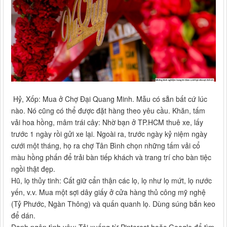
Hỷ, Xốp: Mua ở Chợ Đại Quang Minh. Mẫu có sẵn bất cứ lúc
nào. Nó cũng có thể được đặt hàng theo yêu cầu. Khăn, tấm
vải hoa hồng, mâm trái cây: Nhờ bạn ở TP.HCM thuê xe, lấy
trước 1 ngày rồi gửi xe lại. Ngoài ra, trước ngày kỷ niệm ngày
cưới một tháng, họ ra chợ Tân Bình chọn những tấm vải cổ
màu hồng phấn để trải bàn tiếp khách và trang trí cho bàn tiệc
ngồi thật đẹp.
Hũ, lọ thủy tinh: Cất giữ cẩn thận các lọ, lọ như lọ mứt, lọ nước
yến, v.v. Mua một sợi dây giấy ở cửa hàng thủ công mỹ nghệ
(Tỷ Phước, Ngàn Thông) và quấn quanh lọ. Dùng súng bắn keo
để dán.
Danh ngôn tình yêu: Tải xuống từ Pinterest hoặc Google để tìm