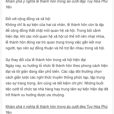
Khám phá ý nghĩa lễ thành hôn trong áo cưới đẹp Tuy Hòa Phú
Yên
Đối với cộng đồng và xã hội
Không chỉ là sự kiện của hai cá nhân, lễ thành hôn còn là dịp
để cộng đồng thắt chặt mối quan hệ xã hội. Trong bối cảnh
hiện đại, khi các mối quan hệ xã hội có thể trở nên nhạt nhòa,
lễ thành hôn đóng vai trò quan trọng trong việc gắn kết mọi
người, tạo nên sự đồng thuận và hỗ trợ lẫn nhau trong xã hội.
Sự thay đổi của lễ thành hôn trong xã hội hiện đại
Ngày nay, xu hướng tổ chức lễ thành hôn theo phong cách hiện
đại và tối giản đang dần phổ biến. Các cặp đôi thường chọn
cách giản lược các nghi thức truyền thống phức tạp, tập trung
vào sự trang trọng, ấm cúng và tiết kiệm chi phí. Những buổi
tiệc cưới tổ chức tại nhà hàng hay trung tâm sự kiện hiện đại đã
trở thành xu hướng được ưa chuộng.
Khám phá ý nghĩa lễ thành hôn trong áo cưới đẹp Tuy Hòa Phú
Yên