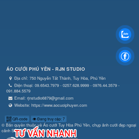
ÁO CƯỚI PHÚ YÊN - RJN STUDIO
Địa chỉ:
750 Nguyễn Tất Thành, Tuy Hòa, Phú Yên
Điện thoại:
09.6543.7979 - 0257.628.9999 - 0976.44.3579 -
091.884.5579
Email:
rjnstudio6879@gmail.com
Website:
https://www.aocuoiphuyen.com
QR-code
Đang truy cập: 7
© Bản quyền thuộc về
Áo cưới Tuy Hòa Phú Yên, chụp ảnh cưới đẹp ngoại
cảnh Số1 RJN RIN Studio